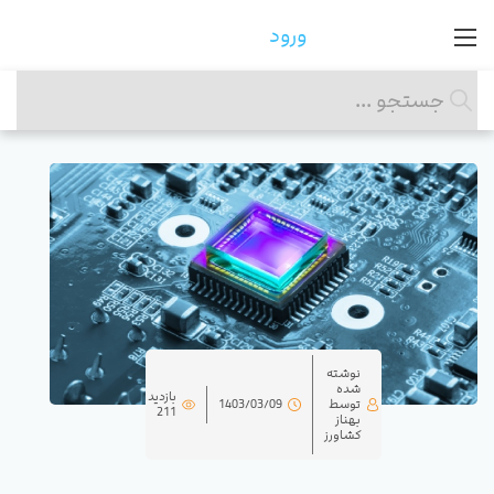
ورود
نوشته
شده
بازدید
توسط
1403/03/09
211
بهناز
کشاورز