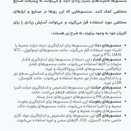
سنسورها قابلیت‌های بسیار زیادی دارند و می‌توانند به پیشرفت صنایع
مختلفی کمک کنند. سنسورهایی که این روزها در صنایع و ابزارهای
مختلفی مورد استفاده قرار می‌گیرند و می‌توانند آسایش زیادی را برای
کاربران خود به وجود بیاورند، به شرح زیر هستند:
سنسورهای دما:
این سنسورها برای اندازه‌گیری درجه حرارت محیط یا
اشیاء مورد استفاده قرار می‌گیرند، مانند سنسورهای ترموکوپل، NTC،
PTC، LM35 و غیره.
سنسورهای فشار :
این دسته از سنسورها برای اندازه‌گیری فشار
مایعات یا گازها استفاده می‌شوند، مانند سنسورهای فشار
دیافراگمی، سنسورهای فشار پیزوالکتریک و غیره.
سنسورهای نور:
این سنسورها برای اندازه‌گیری و شناسایی سطح نور
و یا اندازه‌گیری مقدار نور محیط استفاده می‌شوند، مانند فتوسلل،
LDR و غیره.
سنسورهای حرکت:
این سنسورها تشخیص و اندازه‌گیری حرکت اشیا
یا انسان‌ها را برای کاربردهای مختلف فراهم می‌کنند، مانند
سنسورهای PIR یا سنسورهای دوربین‌های مدار بسته.
سنسورهای رطوبت:
این دسته از سنسورها برای اندازه‌گیری رطوبت
محیط و یا اشیا استفاده می‌شوند، مانند سنسورهای رطوبت خاک،
سنسورهای رطوبت محیط و غیره.
سنسورهای گاز:
این سنسورها برای تشخیص و اندازه‌گیری مواد گازی
خاصی مانند اکسیژن، CO2، گازهای سمی و غیره استفاده می‌شوند.