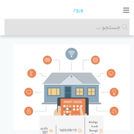
ورود
نوشته
شده
بازدید
توسط
1403/09/13
501