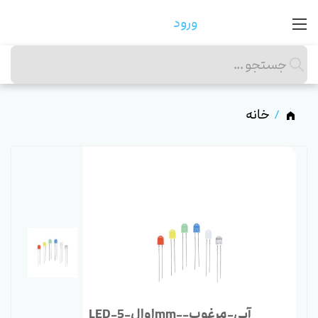
ورود
خانه
LED-اوال-5mm-آبی-مرغوب-