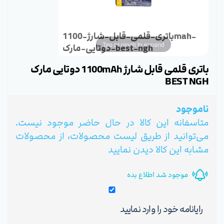
باتری-قلمی-قابل-شارژ-1100mah-
Tap or pinch to expand
دوتایی-مارک-best-ngh
باتری قلمی قابل شارژ 1100mAh دوتایی مارک
BEST NGH
ناموجود
متاسفانه این کالا در حال حاضر موجود نیست.
می‌توانید از طریق لیست محصولات، از محصولات
مشابه این کالا دیدن نمایید
موجود شد اطلاع بده