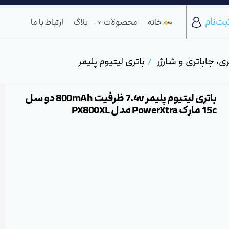
بت‌نام
خانه
محصولات
بلاگ
ارتباط با ما
ری، جاباتری و شارژر
باتری لیتیوم پلیمر
باتری لیتیوم پلیمر 7.4v ظرفیت 800mAh دو سل
15c مارک PowerXtra مدل PX800XL