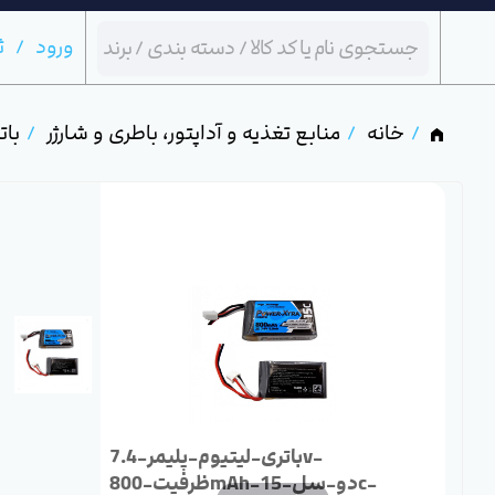
ورود
ث
خانه
منابع تغذیه و آداپتور، باطری و شارژر
بات
باتری-لیتیوم-پلیمر-7.4v-
ظرفیت-800mAh-دو-سل-15c-