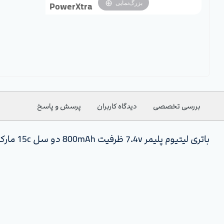
بزرگ‌نمایی
PowerXtra
بررسی تخصصی
دیدگاه کاربران
پرسش و پاسخ
باتری لیتیوم پلیمر 7.4v ظرفیت 800mAh دو سل 15c مارک PowerXtra مدل PX800XL