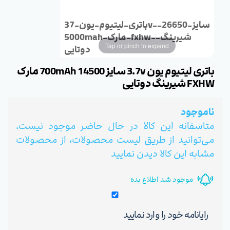
باتری-لیتیوم-یون-37v-سایز-26650-
5000mah-مارک-fxhw-شیرینگ-
Tap or pinch to expand
دوتایی
باتری لیتیوم یون 3.7v سایز 14500 700mAh مارک
FXHW شیرینگ دوتایی
ناموجود
متاسفانه این کالا در حال حاضر موجود نیست.
می‌توانید از طریق لیست محصولات، از محصولات
مشابه این کالا دیدن نمایید
موجود شد اطلاع بده