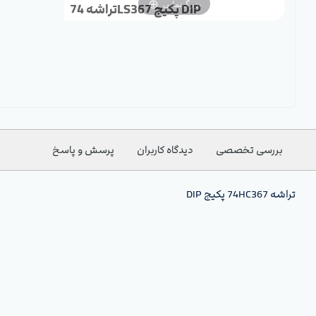
بزرگ‌نمایی
تراشه 74LS367 پکیج DIP
بررسی تخصصی
دیدگاه کاربران
پرسش و پاسخ
تراشه 74HC367 پکیج DIP