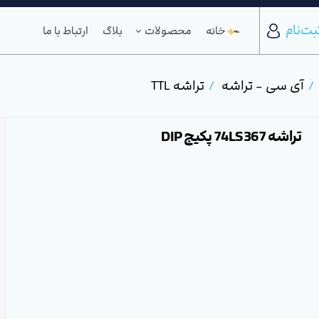
بت‌نام
خانه
محصولات
بلاگ
ارتباط با ما
آی سی - تراشه
تراشه TTL
تراشه 74LS367 پکیج DIP