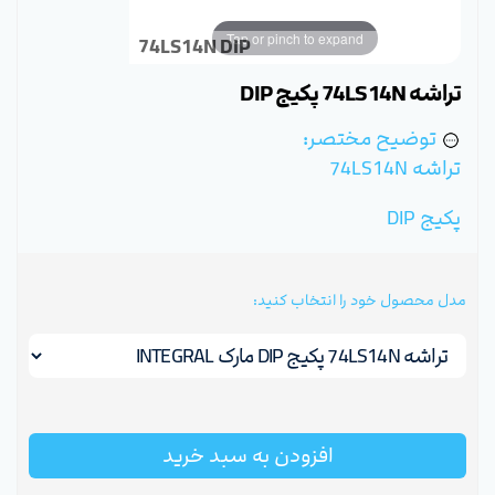
Tap or pinch to expand
74LS14N DIP
تراشه 74LS14N پکیج DIP
توضیح مختصر:
تراشه 74LS14N
پکیج DIP
مدل محصول خود را انتخاب کنید:
افزودن به سبد خرید