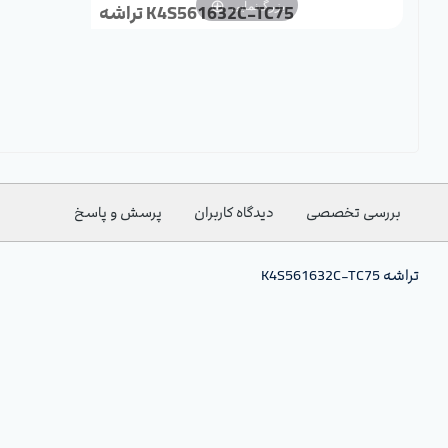
بزرگ‌نمایی
تراشه K4S561632C-TC75
بررسی تخصصی
دیدگاه کاربران
پرسش و پاسخ
تراشه K4S561632C-TC75