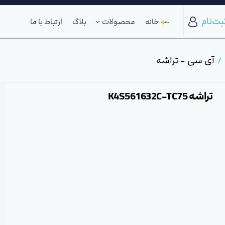
بت‌نام
خانه
محصولات
بلاگ
ارتباط با ما
آی سی - تراشه
تراشه K4S561632C-TC75