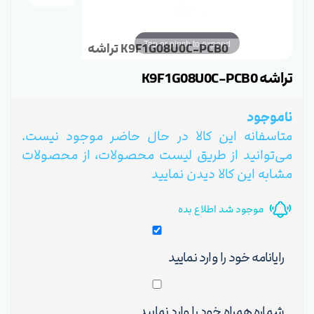
Tap or pinch to expand
تراشه K9F1G08U0C-PCB0
تراشه K9F1G08U0C-PCB0
ناموجود
متاسفانه این کالا در حال حاضر موجود نیست.
می‌توانید از طریق لیست محصولات، از محصولات
مشابه این کالا دیدن نمایید
موجود شد اطلاع بده