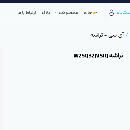
بت‌نام
خانه
محصولات
بلاگ
ارتباط با ما
آی سی - تراشه
تراشه W25Q32JVSIQ