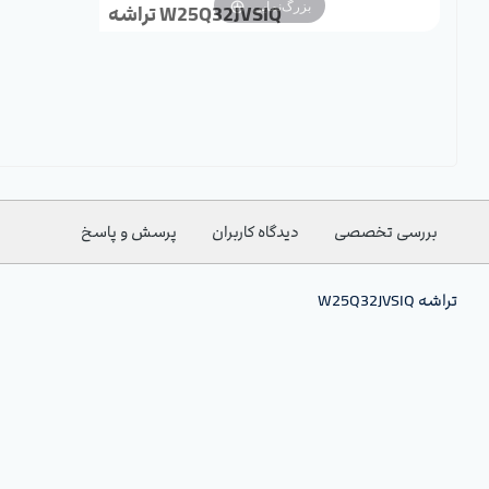
بزرگ‌نمایی
تراشه W25Q32JVSIQ
بررسی تخصصی
دیدگاه کاربران
پرسش و پاسخ
تراشه W25Q32JVSIQ