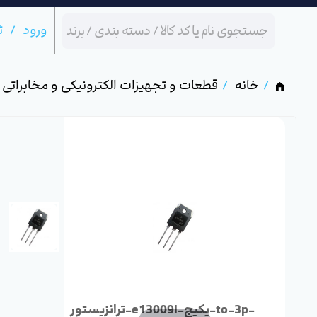
ورود
ث
خانه
قطعات و تجهیزات الکترونیکی و مخابراتی
ترانزیستور-e13009l-پکیج-to-3p-