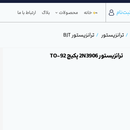
بت‌نام
خانه
محصولات
بلاگ
ارتباط با ما
ترانزیستور
ترانزیستور BJT
ترانزیستور 2N3906 پکیج TO-92