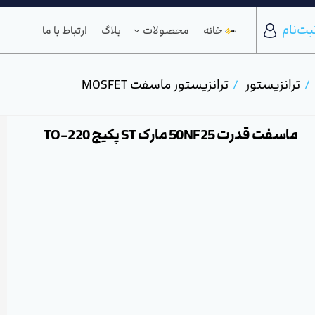
بت‌نام
خانه
محصولات
بلاگ
ارتباط با ما
ترانزیستور
ترانزیستور ماسفت MOSFET
ماسفت قدرت 50NF25 مارک ST پکیج TO-220