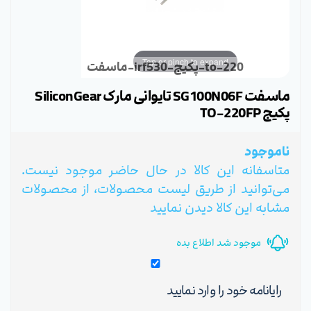
Tap or pinch to expand
ماسفت-irf530-پکیج-to-220
ماسفت SG100N06F تایوانی مارک SiliconGear
پکیج TO-220FP
ناموجود
متاسفانه این کالا در حال حاضر موجود نیست.
می‌توانید از طریق لیست محصولات، از محصولات
مشابه این کالا دیدن نمایید
موجود شد اطلاع بده