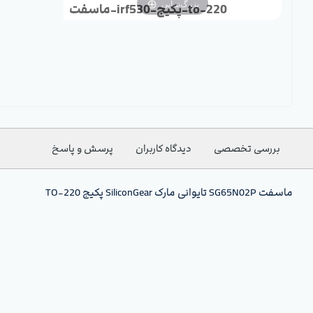
بزرگ‌نمایی
ماسفت-irf530-پکیج-to-220
بررسی تخصصی
دیدگاه کاربران
پرسش و پاسخ
ماسفت SG65N02P تایوانی مارک SiliconGear پکیج TO-220