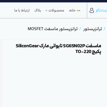
بت‌نام
خانه
محصولات
بلاگ
ارتباط با ما
ترانزیستور
ترانزیستور ماسفت MOSFET
ماسفت SG65N02P تایوانی مارک SiliconGear
پکیج TO-220