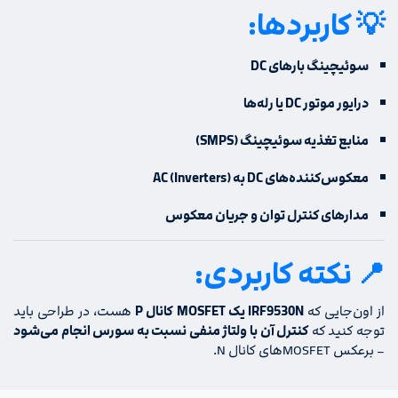
💡 کاربردها:
سوئیچینگ بارهای DC
درایور موتور DC یا رله‌ها
منابع تغذیه سوئیچینگ (SMPS)
معکوس‌کننده‌های DC به AC (Inverters)
مدارهای کنترل توان و جریان معکوس
📍 نکته کاربردی:
از اون‌جایی که
IRF9530N یک MOSFET کانال P
هست، در طراحی باید
توجه کنید که
کنترل آن با ولتاژ منفی نسبت به سورس انجام می‌شود
– برعکس MOSFET‌های کانال N.