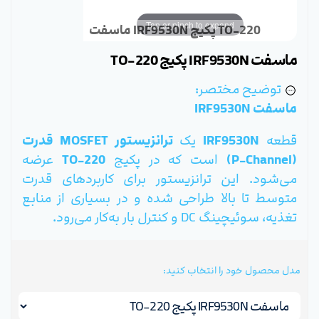
Tap or pinch to expand
ماسفت IRF9530N پکیج TO-220
ماسفت IRF9530N پکیج TO-220
توضیح مختصر:
ماسفت IRF9530N
قطعه
IRF9530N
یک
ترانزیستور MOSFET قدرت
(P-Channel)
است که در پکیج
TO-220
عرضه
می‌شود. این ترانزیستور برای کاربردهای قدرت
متوسط تا بالا طراحی شده و در بسیاری از منابع
تغذیه، سوئیچینگ DC و کنترل بار به‌کار می‌رود.
مدل محصول خود را انتخاب کنید: