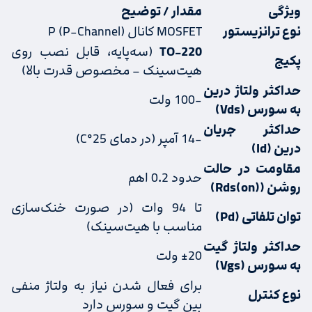
ویژگی
مقدار / توضیح
نوع ترانزیستور
MOSFET کانال P (P-Channel)
TO-220
(سه‌پایه، قابل نصب روی
پکیج
هیت‌سینک – مخصوص قدرت بالا)
حداکثر ولتاژ درین
-100 ولت
به سورس (Vds)
حداکثر جریان
-14 آمپر (در دمای 25°C)
درین (Id)
مقاومت در حالت
حدود 0.2 اهم
روشن (Rds(on))
تا 94 وات (در صورت خنک‌سازی
توان تلفاتی (Pd)
مناسب با هیت‌سینک)
حداکثر ولتاژ گیت
±20 ولت
به سورس (Vgs)
برای فعال شدن نیاز به ولتاژ منفی
نوع کنترل
بین گیت و سورس دارد