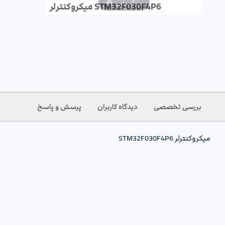
بزرگ‌نمایی
میکروکنترلر STM32F030F4P6
بررسی تخصصی
دیدگاه کاربران
پرسش و پاسخ
میکروکنترلر STM32F030F4P6