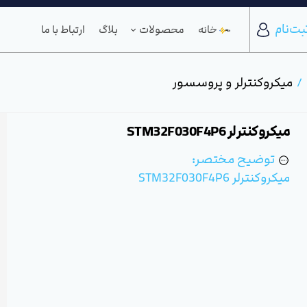
بت‌نام
خانه
محصولات
بلاگ
ارتباط با ما
میکروکنترلر و پروسسور
میکروکنترلر STM32F030F4P6
توضیح مختصر:
میکروکنترلر STM32F030F4P6