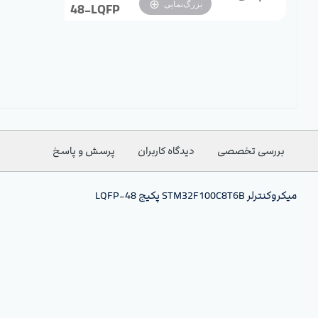
بزرگ‌نمایی
48-LQFP
بررسی تخصصی
دیدگاه کاربران
پرسش و پاسخ
میکروکنترلر STM32F100C8T6B پکیج 48-LQFP