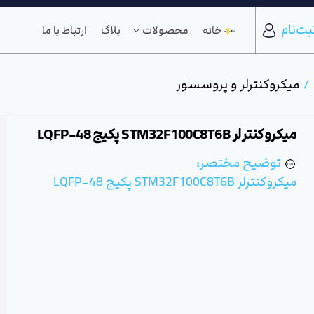
بت‌نام
خانه
محصولات
بلاگ
ارتباط با ما
میکروکنترلر و پروسسور
میکروکنترلر STM32F100C8T6B پکیج 48-LQFP
توضیح مختصر:
میکروکنترلر STM32F100C8T6B پکیج 48-LQFP