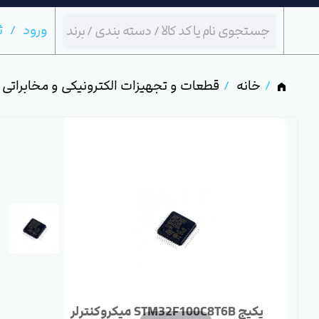
ورود
ث
خانه
قطعات و تجهیزات الکترونیکی و مخابراتی
میکروکنترلر STM32F100C8T6B پکیج