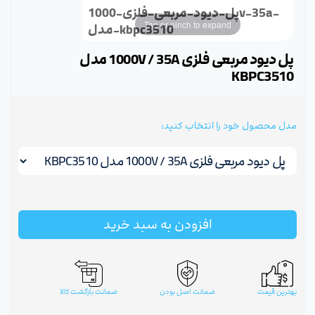
پل-دیود-مربعی-فلزی-1000v-35a-
Tap or pinch to expand
مدل-kbpc3510
پل دیود مربعی فلزی 1000V / 35A مدل
KBPC3510
مدل محصول خود را انتخاب کنید:
افزودن به سبد خرید
بهترین قیمت
ضمانت اصل بودن
ضمانت بازگشت کالا