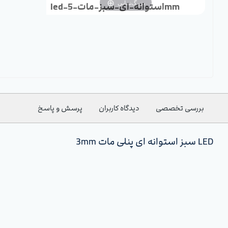
بزرگ‌نمایی
led-استوانه-ای-سبز-مات-5mm
بررسی تخصصی
دیدگاه کاربران
پرسش و پاسخ
LED سبز استوانه ای پنلی مات 3mm