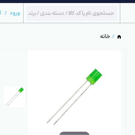
ورود
ث
خانه