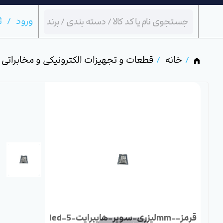
ورود
ث
خانه
قطعات و تجهیزات الکترونیکی و مخابراتی
led-لیزری-سوپر-هایبرایت-5mm-قرمز-