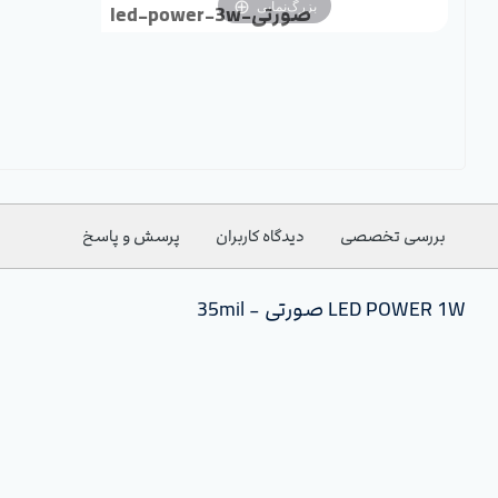
بزرگ‌نمایی
led-power-3w-صورتی
بررسی تخصصی
دیدگاه کاربران
پرسش و پاسخ
LED POWER 1W صورتی - 35mil