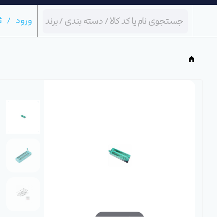
ورود
ث