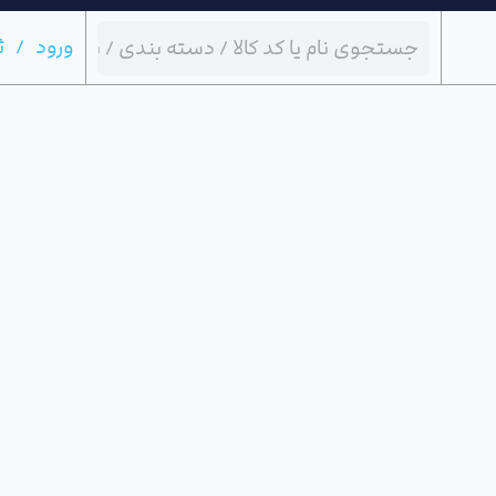
ورود
ث