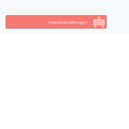
{{StoreVacationMessage}}
اطلاعات تماس
آدرس:
تهران خیابان خالد اسلامبولی(وزرا)، کوچه ششم،
پلاک ،10 طبقه، واحد 2
تلفن: