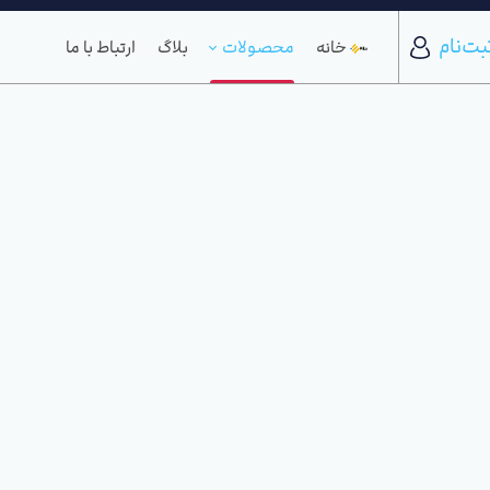
بت‌نام
خانه
محصولات
بلاگ
ارتباط با ما