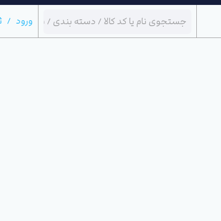
ورود
ث