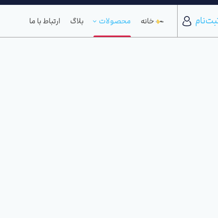
بت‌نام
خانه
محصولات
بلاگ
ارتباط با ما