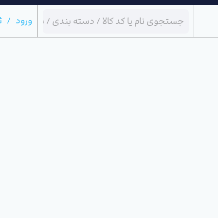
ورود
ث