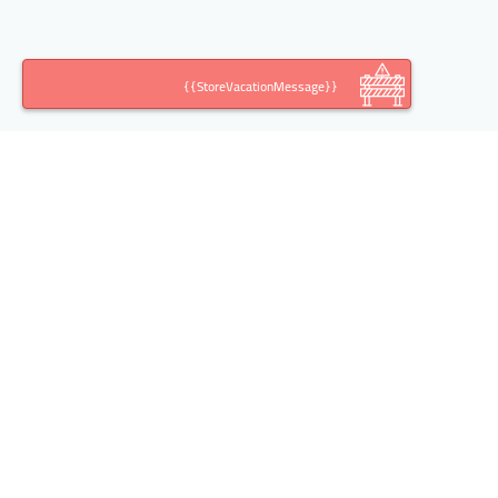
{{StoreVacationMessage}}
اطلاعات تماس
آدرس:
تهران خیابان خالد اسلامبولی(وزرا)، کوچه ششم،
پلاک ،10 طبقه، واحد 2
تلفن: