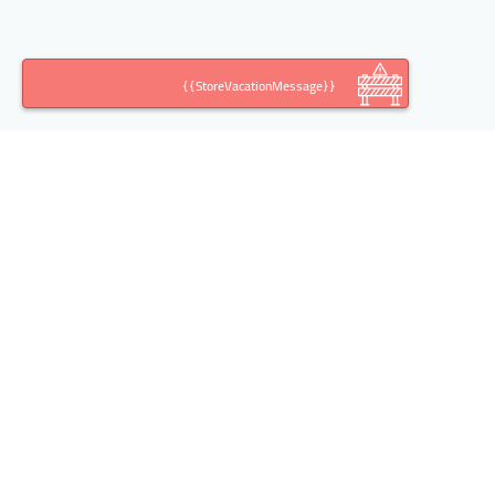
{{StoreVacationMessage}}
اطلاعات تماس
آدرس:
تهران خیابان خالد اسلامبولی(وزرا)، کوچه ششم،
پلاک ،10 طبقه، واحد 2
تلفن: