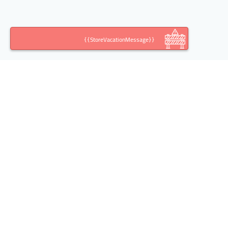
{{StoreVacationMessage}}
اطلاعات تماس
آدرس:
تهران خیابان خالد اسلامبولی(وزرا)، کوچه ششم،
پلاک ،10 طبقه، واحد 2
تلفن: