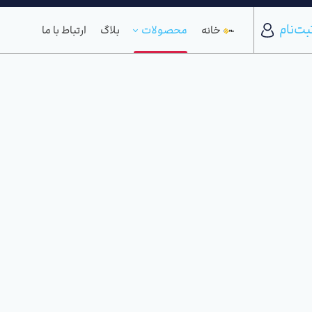
بت‌نام
خانه
محصولات
بلاگ
ارتباط با ما