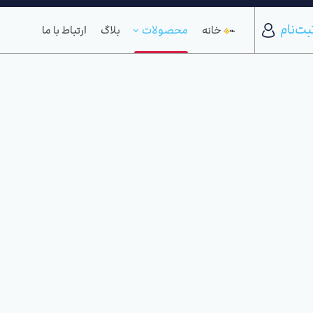
بت‌نام
خانه
محصولات
بلاگ
ارتباط با ما