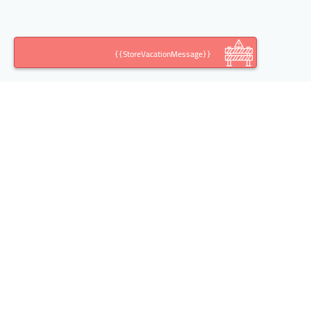
{{StoreVacationMessage}}
اطلاعات تماس
آدرس:
تهران خیابان خالد اسلامبولی(وزرا)، کوچه ششم،
پلاک ،10 طبقه، واحد 2
تلفن: