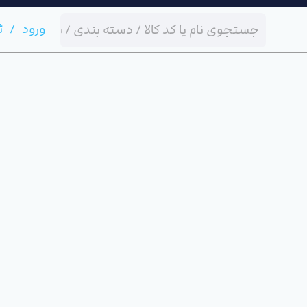
ورود
ث