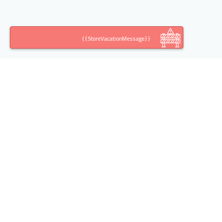
{{StoreVacationMessage}}
اطلاعات تماس
آدرس:
تهران خیابان خالد اسلامبولی(وزرا)، کوچه ششم،
پلاک ،10 طبقه، واحد 2
تلفن: