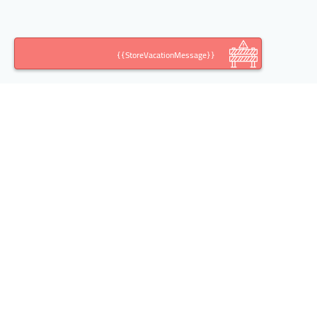
{{StoreVacationMessage}}
اطلاعات تماس
آدرس:
تهران خیابان خالد اسلامبولی(وزرا)، کوچه ششم،
پلاک ،10 طبقه، واحد 2
تلفن: